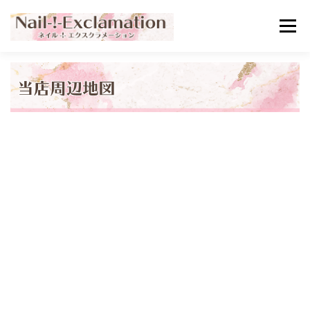
コ
メニュ
ン
テ
ン
ホーム
選ばれる理由
メニュー･料金
ツ
へ
ス
お客様の声
アクセス
ご予約・お問い合わせ
キ
ッ
プ