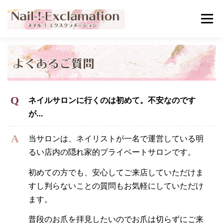
コ
メニュ
ン
テ
ン
ホーム
選ばれる理由
メニュー･料金
ツ
へ
ス
お客様の声
アクセス
ご予約・お問い合わせ
キ
ネイルサロンに行くのは初めて。不安なのです
ッ
が…
プ
当サロンは、ネイリストが一名で運営している明
るい店内の隠れ家的プライベートサロンです。
初めての方でも、安心してご来店していただけま
すし判らないことの質問もお気軽にしていただけ
ます。
普段のお爪を拝見したいのでお爪は切らずにご来